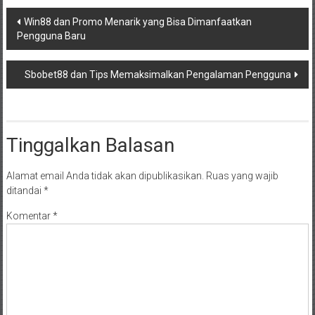
Navigasi
Win88 dan Promo Menarik yang Bisa Dimanfaatkan
Pengguna Baru
pos
Sbobet88 dan Tips Memaksimalkan Pengalaman Pengguna
Tinggalkan Balasan
Alamat email Anda tidak akan dipublikasikan.
Ruas yang wajib
ditandai
*
Komentar
*