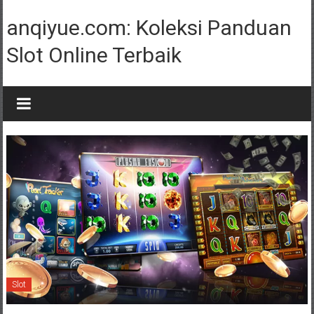
Lompat
ke
anqiyue.com: Koleksi Panduan
konten
Slot Online Terbaik
Slot