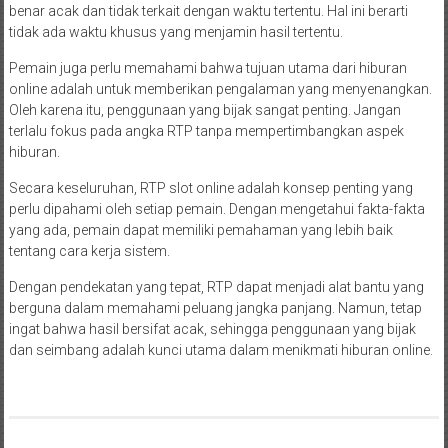
benar acak dan tidak terkait dengan waktu tertentu. Hal ini berarti
tidak ada waktu khusus yang menjamin hasil tertentu.
Pemain juga perlu memahami bahwa tujuan utama dari hiburan
online adalah untuk memberikan pengalaman yang menyenangkan.
Oleh karena itu, penggunaan yang bijak sangat penting. Jangan
terlalu fokus pada angka RTP tanpa mempertimbangkan aspek
hiburan.
Secara keseluruhan, RTP slot online adalah konsep penting yang
perlu dipahami oleh setiap pemain. Dengan mengetahui fakta-fakta
yang ada, pemain dapat memiliki pemahaman yang lebih baik
tentang cara kerja sistem.
Dengan pendekatan yang tepat, RTP dapat menjadi alat bantu yang
berguna dalam memahami peluang jangka panjang. Namun, tetap
ingat bahwa hasil bersifat acak, sehingga penggunaan yang bijak
dan seimbang adalah kunci utama dalam menikmati hiburan online.