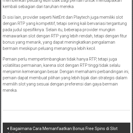
memberikan peluang lebih baik bagi pemain untuk mendapatkan
kembali sebagian dari taruhan mereka.
Di sisi lain, provider seperti NetEnt dan Playtech juga memiliki slot
dengan RTP yang kompetitif, tetapi sering kali bervariasi tergantung
pada judul spesifiknya. Selain itu, beberapa provider mungkin
menawarkan slot dengan RTP yang lebih rendah, tetapi dengan fitur
bonus yang menarik, yang dapat meningkatkan pengalaman
bermain meskipun peluang menangnya lebih kecil.
Pemain perlu mempertimbangkan tidak hanya RTP, tetapi juga
volatilitas permainan, karena slot dengan RTP tinggi tidak selalu
menjamin kemenangan besar. Dengan memahami perbandingan ini,
pemain dapat membuat pilihan yang lebih bijak dan strategis dalam
memilih slot yang sesuai dengan preferensi dan gaya bermain
mereka.
Navigasi
Bagaimana Cara Memanfaatkan Bonus Free Spins di Slot