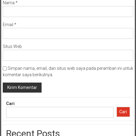
Nama
*
Email
*
Situs Web
Simpan nama, email, dan situs web saya pada peramban ini untuk
komentar saya berikutnya.
Cari
Cari
Recent Posts