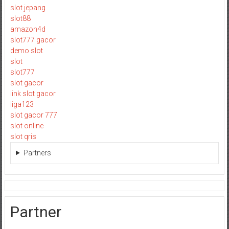
slot jepang
slot88
amazon4d
slot777 gacor
demo slot
slot
slot777
slot gacor
link slot gacor
liga123
slot gacor 777
slot online
slot qris
Partners
Partner