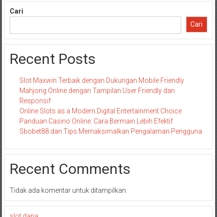
Cari
Cari
Recent Posts
Slot Maxwin Terbaik dengan Dukungan Mobile Friendly
Mahjong Online dengan Tampilan User Friendly dan
Responsif
Online Slots as a Modern Digital Entertainment Choice
Panduan Casino Online: Cara Bermain Lebih Efektif
Sbobet88 dan Tips Memaksimalkan Pengalaman Pengguna
Recent Comments
Tidak ada komentar untuk ditampilkan.
slot dana